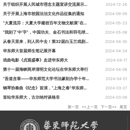
剧场使用需求的通知
关于组织开展人民城市理念主题宣讲交流展示工
2024-12-26
作的通知
关于开展上海市校园法治文化作品征集的通知
2024-09-09
“大夏流芬：大夏大学建校百年文物文献展”在华
2024-05-23
东师大开幕
“我刻了‘中’字”，中国功夫、金石书法和羽毛球世
2024-05-08
界冠军走进法国大中小校园
从春天里来，到人民中去！第32届白玉兰戏剧表
2024-04-30
演艺术奖获奖演员暨新时代文艺志愿服务专场在
华东师大首届师生笔记展开幕
2024-04-24
大零号湾文化艺术中心精彩上演
戏曲电影《贞观盛事》走进华东师大
2024-04-17
第十一届海峡两岸清明文化论坛在华东师大举行
2024-04-08
“吾道含章——华东师范大学书法篆刻办学十年
2024-04-01
作品展”暨全国大中小学书法美育一体化学术研
钢琴协奏曲《纪念》首演，“上海之春”华东师大
2024-03-27
讨会举行
展示月启幕
首站华东师大，古尔纳对谈格非
2024-03-09
第一页
<<上一页
下一页>>
尾页