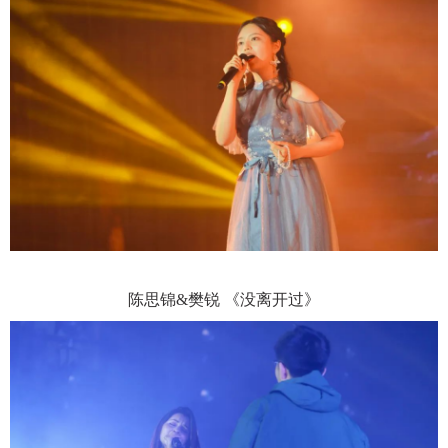
陈思锦
&樊锐 《没离开过》