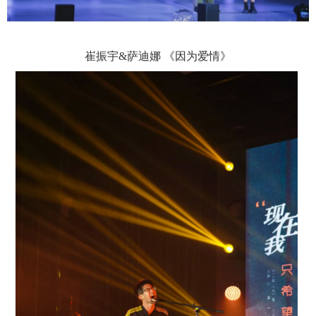
崔振宇
&萨迪娜 《因为爱情》