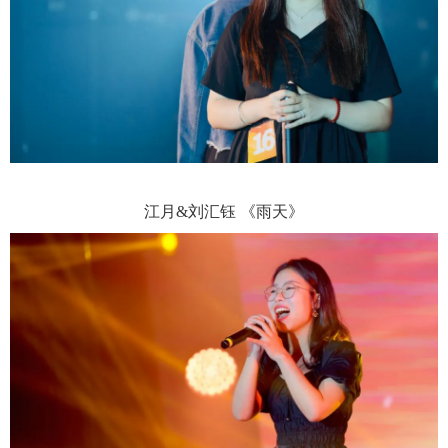
江月
&刘汇钰 《雨天》