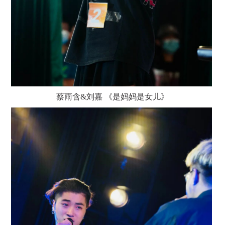
蔡雨含
&刘嘉 《是妈妈是女儿》