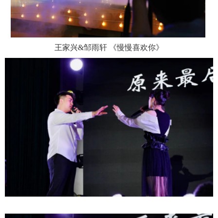
王家兴
&邹雨轩 《慢慢喜欢你》