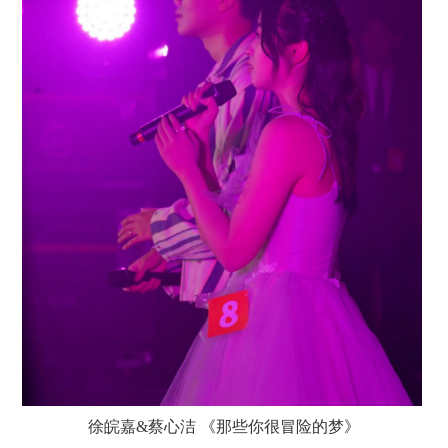
徐皖嘉
&蔡心洁 《那些你很冒险的梦》