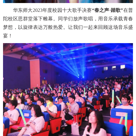
华东师大
2023年度校园十大歌手决赛
“春之声·踏歌”
在普
陀校区思群堂落下帷幕。同学们放声歌唱，用音乐承载青春
梦想，以旋律表达万般热爱。让我们一起来回顾这场音乐盛
宴！