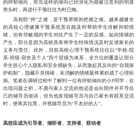
的抑郁倾向，而当这样的倾向已经演化为能被注意到的明显
势头时，再进行干预往往为时已晚。
高校防
“抑”之难，是干预界限的把握之难。越来越健全
的高校心理健康干预系统意在能及时帮助学生排解抑郁情
绪，但有些敏感的学生对此产生了一定的反感。如此情绪的
产生，部分是因为高校具有将学生特殊情况及时反馈家长的
义务与责任。此外，目前高校心理干预系统往往以“学校-院
系-班级-宿舍及个人”四个层级为体系，全方位的覆盖让部分
学生担心个人隐私和安全感缺失，从而激起其反向的“自我保
护机制”，隐藏不良情绪，未消解的情绪最终累积成了心理疾
病。笔者在调研过程中了解到一位有抑郁倾向的小P同学，在
出现问题之初，不愿与家人交流的他还是会向陪伴并开导自
己的辅导员倾诉，但当他发现辅导员与自己家长有联系交流
时，便将其拉黑，并视辅导员为“不友好的人”。
高校应成为引导者、倾听者、支持者、联动者