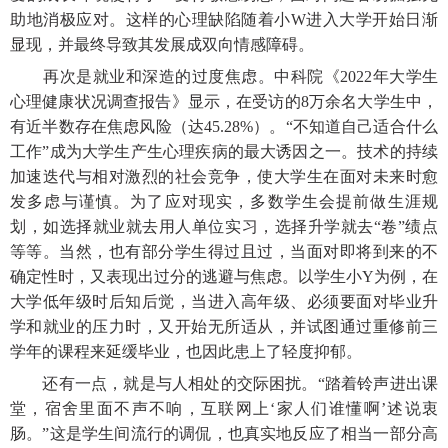
助地消极应对。这样的心理缺陷随着小W进入大学开始日渐
显现，并最终导致其发展成双向情感障碍。
再次是就业和深造的过度焦虑。中科院《
2022年大学生
心理健康状况调查报告》显示，在受访的8万余名大学生中，
有近半数存在焦虑风险（达45.28%）。“不知道自己适合什么
工作”成为大学生产生心理疾病的最大诱因之一。技术的持续
加速迭代与相对激烈的社会竞争，使大学生在面对未来时愈
发多虑与谨慎。为了应对现实，多数学生会提前做生涯规
划，如选择就业就去用人单位实习，选择升学就去“卷”绩点
等等。当然，也有部分学生得过且过，当面对即将到来的不
确定性时，又表现出过分的逃避与焦虑。以学生小Y为例，在
大学低年级时后知后觉，当进入高年级、必须要面对毕业升
学和就业的压力时，又开始无所适从，并试图通过重修前三
学年的课程来延缓毕业，也因此患上了轻度抑郁。
还有一点，就是与人相处的交际困扰。
“踏着铃声进出课
堂，宿舍里面不声不响，互联网上‘家人们谁懂啊’述说衷
肠。”这是学生间流行的调侃，也真实地反应了相当一部分高