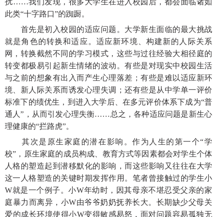
扰
……我们发现，很多大学生在进入校园后，都会面临诸如
此类“十字路口”的踟蹰。
首先是初入校园的适应问题。大学新生面临的最大挑战
就是角色的转换和适应。适应新环境、构建新的人际关系
网，转换截然不同的学习模式，这些与过往经验大相径庭的
转变都极易引起新生情绪的波动。有些是对现实中校园生活
与之前的想象有出入而产生心理落差；有些是难以适应新环
境、新人际关系而诱发心理失调；还有些是从中学单一评价
标准下的绩优生，到进入大学后、在多元评价体系下成为
“普
通人”，从而引发心理失衡……总之，各种适应问题是新生心
理健康的“拦路虎”。
其次是原生家庭的潜在影响。作为人生的第一个
“学
校”，原生家庭的成员构成、教育方式等因素都会对学生个体
人格的塑造起到潜移默化的影响，而这些影响又往往在大学
这一人格塑造的关键时期发挥作用。笔者曾接触过的学生小
W就是一个例子。小W年幼时，因其母亲不堪忍受父亲的家
庭暴力而离异，小W由爷爷奶奶抚养长大。长期缺少父母关
爱的成长环境使得小W变得敏感易怒，面对问题容易孤独无