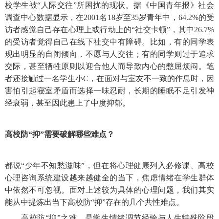
校学生被“人际交往”所困扰的现状。据《中国青年报》社会
调查中心数据显示，在2001名18岁至35岁青年中，64.2%的受
访者感觉自己存在心理上或行动上的“社交卡顿”，其中26.7%
的受访者觉得自己在线下社交中有障碍。比如，有的同学表
现出明显的自闭倾向，不愿与人交往；有的同学则过于追求
交际，甚至牺牲原则以迎合他人而导致内心的憋屈烦闷。笔
者还接触过一名学生小C，在面对与室友不一致的作息时，因
害怕引起寝室矛盾而选择一味忍耐，长期的睡眠不足引发神
经衰弱，甚至因此患上了中度抑郁。
高校防
“抑”需要破解哪些难点？
都说
“少年不知愁滋味”，但在将心理健康列入必修课、高校
心理咨询系统建设越来越健全的当下，焦虑情绪在学生群体
中依然不可忽视。面对上述较为具体的心理问题，我们其实
能从中提炼出当下高校防“抑”存在的几个共性难点。
高校防
“抑”之难，是学生情绪调节经验与人生特殊阶段