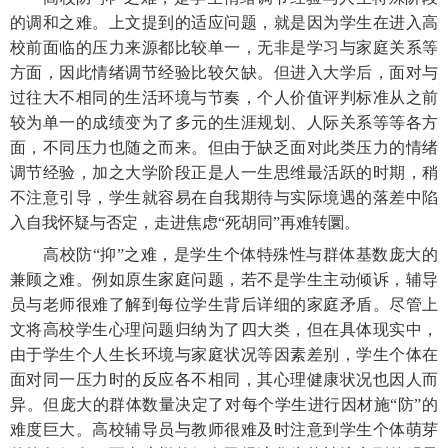
的调和之难。上文提到的适应问题，就是因为学生在进入高
校前面临的压力来源都比较单一，无非是学习与家庭关系等
方面，因此情绪调节经验比较欠缺。但进入大学后，面对与
过往大不相同的生活环境与节奏，个人价值评判标准从之前
较为单一的成绩变为了多元的生涯规划、人际关系等等各方
面，不同压力也随之而来。但由于缺乏面对此类压力的情绪
调节经验，加之大学阶段正是人一生思维最活跃的时期，稍
不注意引导，学生就容易在自我期待与实际境遇的落差中陷
入自我怀疑与否定，走进焦虑“死胡同”再难转圜。
高校防
“抑”之难，是学生个体特殊性与群体基数庞大的
兼顾之难。例如原生家庭问题，若不是学生主动倾诉，辅导
员与老师很难了解到每位学生背后详细的家庭矛盾。尽管上
文将高校学生心理问题归纳为了四大类，但在具体现实中，
由于学生个人生长环境与家庭状况等因素差别，学生个体在
面对同一压力时的反应各不相同，其心理健康状况也因人而
异。但庞大的群体数量决定了对每个学生进行因材施“防”的
难度巨大。高校辅导员与教师很难及时注意到学生个体萌芽