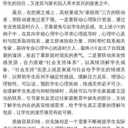
学生的信任，又使其与家长陷入草木皆兵的疲惫之中。
最后，在把握之难上，高校要成为
“家校医”三方的联动
者，用联动避免过度干预。一是要联动心理医疗资源，通过
专业资源及时介入，尽量避免引起学生的反感。在上述小Y的
例子中，在其向学校心理中心寻求心理疏导时，心理中心及
时与院系取得联系，建立群体协助力量，同时帮忙联系相关
专家，获得专业心理中心的及时介入，最终小Y走出了自我逃
避的漩涡，拾起了重新面对现实的勇气。二是要联动亲友情
感资源，合力搭建“社会支持体系”，以真情消解学生戒
备。“社会支持”实质上就是家庭与社会给予学生的情感关
怀，以帮助学生应对不确定性挑战、缓解压力反应、增强心
理韧性。可以说，预防学生心理疾病，情感关怀必不可少。
在缓解学生焦虑与抑郁情绪时，高校可以与学生家庭建立适
当的联系，引导家长反思过往家庭教育中缺失的部分，主动
了解学生内在的真实情感需求，给予学生真正需要的理解与
包容，让学生的迷茫痛苦有处可栖。
措施容易归纳，但实施却是一个需要不断根据学生实际