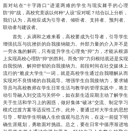
面对站在
“十字路口”进退两难的学生与现实棘手的心理
防“抑”战，高校究竟该以何种“人设”应对呢？结合以上分析，
我们认为，高校应成为引导者、倾听者、支持者、预判者、
联动者与建设者。
首先，从调和之难来看，高校要成为引导者，引导学生
增强抗压与抗挫折的自我接纳能力。外部力量的介入并不是
一劳永逸的解药，只有提升学生心理免
“抑”力，才能从根源
上实现高校心理防“抑”的胜利。而免“抑”力归根结底还是实现
自我悦纳、解抑舒郁的自我接纳力。前段时间在社交媒体上
流行的“脆皮大学生”一词，就是高校学生通过自我嘲解从而
实现对不良情绪的自我疏导。增强学生自我接纳力，要求辅
导员与高校教师在学生日常生活与教学的管理实践中，将主
动引导融入到交流与关怀中，如在新生适应期主动了解学生
关于生活和学习上的困惑，做好集体“破冰”交流、制定学习
模式过渡方案等适应性工作。此外，要通过对大学生的思想
引导，帮助学生明确人生价值观与总方向，在这一前提下明
确生涯规划，勇敢面对挑战。总之，要在日常中循序渐进地