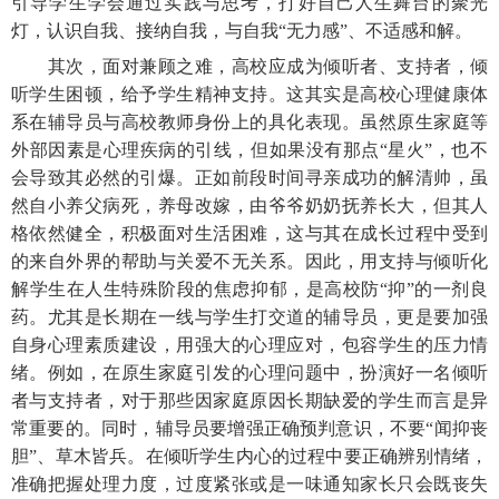
引导学生学会通过实践与思考，打好自己人生舞台的聚光
灯，认识自我、接纳自我，与自我“无力感”、不适感和解。
其次，面对兼顾之难，高校应成为倾听者、支持者，倾
听学生困顿，给予学生精神支持。这其实是高校心理健康体
系在辅导员与高校教师身份上的具化表现。虽然原生家庭等
外部因素是心理疾病的引线，但如果没有那点
“星火”，也不
会导致其必然的引爆。正如前段时间寻亲成功的解清帅，虽
然自小养父病死，养母改嫁，由爷爷奶奶抚养长大，但其人
格依然健全，积极面对生活困难，这与其在成长过程中受到
的来自外界的帮助与关爱不无关系。因此，用支持与倾听化
解学生在人生特殊阶段的焦虑抑郁，是高校防“抑”的一剂良
药。尤其是长期在一线与学生打交道的辅导员，更是要加强
自身心理素质建设，用强大的心理应对，包容学生的压力情
绪。例如，在原生家庭引发的心理问题中，扮演好一名倾听
者与支持者，对于那些因家庭原因长期缺爱的学生而言是异
常重要的。同时，辅导员要增强正确预判意识，不要“闻抑丧
胆”、草木皆兵。在倾听学生内心的过程中要正确辨别情绪，
准确把握处理力度，过度紧张或是一味通知家长只会既丧失