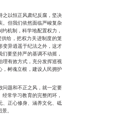
持之以恒正风肃纪反腐，坚决
疾。但我们依然面临严峻复杂
督制约机制，科学地配置权力，
度供给，把权力关进制度的笼
形变异逍遥于纪法之外，这才
我们要坚持严的基调不动摇，
治理有效方式，充分发挥巡视
心，树魂立根，建设人民拥护
败问题和不正之风，就一定要
、经常学习教育的完整闭环，
元、正心修身、涵养文化、砥
图景。