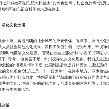
什么时候都不能忘记怎样跳出“其兴也勃焉，其亡也忽焉”的历
时候都不能忘记自我革命永远在路上。
，净化文化土壤
土壤、营造清朗的社会风气的重要载体。近年来，廉洁文化
及人类社会其他文化成果，发挥了价值引领、行为约束、环境净
强新时代廉洁文化建设。但现在社会上那些
“搞‘小圈子’‘拜码头
成了“习惯”，这何尝不是一种消极异化的文化现象。我们从最
危险的“潜规则”和“习惯”发展到最后就是行贿受贿，违法违
化的文化现象“冰冻三尺，非一日之寒”，在许多地方、不少领域
行贿行为的打击力度，特别是要把严惩政商勾连的腐败作为攻坚
优秀的文化，消除不好的请托文化，形成良好的营商环境，让权
壤更有生机和活力。
洁政治