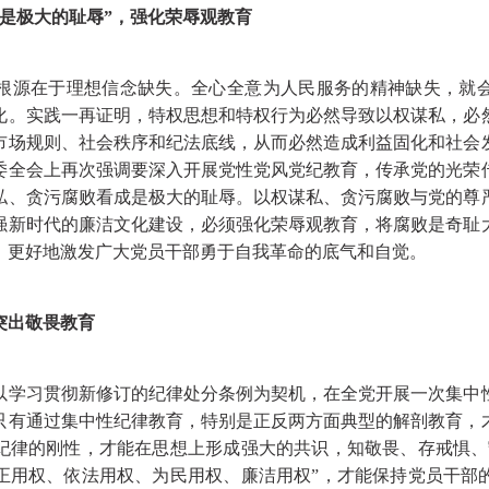
是极大的耻辱”，强化荣辱观教育
源在于理想信念缺失。全心全意为人民服务的精神缺失，就会
化。实践一再证明，特权思想和特权行为必然导致以权谋私，必
市场规则、社会秩序和纪法底线，从而必然造成利益固化和社会
委全会上再次强调要深入开展党性党风党纪教育，传承党的光荣
私、贪污腐败看成是极大的耻辱。以权谋私、贪污腐败与党的尊
强新时代的廉洁文化建设，必须强化荣辱观教育，将腐败是奇耻
，更好地激发广大党员干部勇于自我革命的底气和自觉。
突出敬畏教育
习贯彻新修订的纪律处分条例为契机，在全党开展一次集中
只有通过集中性纪律教育，特别是正反两方面典型的解剖教育，
纪律的刚性，才能在思想上形成强大的共识，知敬畏、存戒惧、
正用权、依法用权、为民用权、廉洁用权”，才能保持党员干部