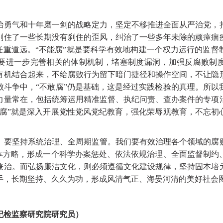
气和十年磨一剑的战略定力，坚定不移推进全面从严治党，
刹住了一些长期没有刹住的歪风，纠治了一些多年未除的顽瘴痼
”任重道远。“不能腐”就是要科学有效地构建一个权力运行的监
要进一步完善相关的体制机制，堵塞制度漏洞，加强反腐败制
有机结合起来，不给腐败行为留下暗门捷径和操作空间，不让隐
败斗争中，“不敢腐”仍是基础，这是经过实践检验的真理。所以
力量常在，包括统筹运用精准监督、执纪问责、查办案件的专项
想腐”就是深入开展党性党风党纪教育，强化荣辱观教育，不忘初
坚持系统治理、全周期监管。我们要有效治理各个领域的腐
根本方略，形成一个科学办案惩处、依法依规治理、全面监督制约
兼治。而弘扬廉洁文化，则必须遵循文化建设规律，坚持固本培
手，长期坚持、久久为功，形成风清气正、海晏河清的美好社会
纪检监察研究院研究员）