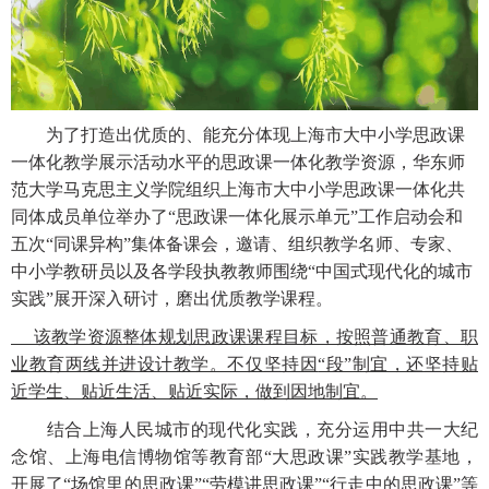
为了打造出优质的、能充分体现上海市大中小学思政课
一体化教学展示活动水平的思政课一体化教学资源，华东师
范大学马克思主义学院组织上海市大中小学思政课一体化共
同体成员单位举办了
“思政课一体化展示单元”工作启动会和
五次“同课异构”集体备课会，邀请、组织教学名师、专家、
中小学教研员以及各学段执教教师围绕“中国式现代化的城市
实践”展开深入研讨，磨出优质教学课程。
该教学资源整体规划思政课课程目标，按照普通教育、职
业教育两线并进设计教学。不仅坚持因
“段”制宜，还坚持贴
近学生、贴近生活、贴近实际，做到因地制宜。
结合上海人民城市的现代化实践，充分运用中共一大纪
念馆、上海电信博物馆等教育部
“大思政课”实践教学基地，
开展了“场馆里的思政课”“劳模讲思政课”“行走中的思政课”等