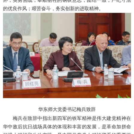
怀；英勇善战，奉献牺牲的钢铁意志；团结一致，严纪守法
的优良作风；艰苦奋斗，务实创新的进取精神。
华东师大党委书记梅兵致辞
梅兵在致辞中指出新四军的铁军精神是伟大建党精神在
华中敌后抗日战场具体的体现和丰富的发展，是革命加拼命