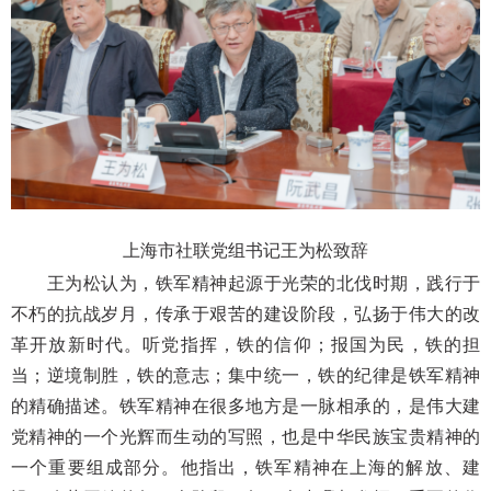
上海市社联党组书记王为松致辞
王为松认为，铁军精神起源于光荣的北伐时期，践行于
不朽的抗战岁月，传承于艰苦的建设阶段，弘扬于伟大的改
革开放新时代。听党指挥，铁的信仰；报国为民，铁的担
当；逆境制胜，铁的意志；集中统一，铁的纪律是铁军精神
的精确描述。铁军精神在很多地方是一脉相承的，是伟大建
党精神的一个光辉而生动的写照，也是中华民族宝贵精神的
一个重要组成部分。他指出，铁军精神在上海的解放、建