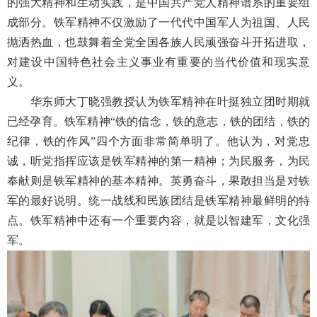
的强大精神和生动实践，是中国共产党人精神谱系的重要组
成部分。铁军精神不仅激励了一代代中国军人为祖国、人民
抛洒热血，也鼓舞着全党全国各族人民顽强奋斗开拓进取，
对建设中国特色社会主义事业有重要的当代价值和现实意
义。
华东师大丁晓强教授认为铁军精神在叶挺独立团时期就
已经孕育。铁军精神“铁的信念，铁的意志，铁的团结，铁的
纪律，铁的作风”四个方面非常简单明了。他认为，对党忠
诚，听党指挥应该是铁军精神的第一精神；为民服务，为民
奉献则是铁军精神的基本精神。英勇奋斗，果敢担当是对铁
军的最好说明。统一战线和民族团结是铁军精神最鲜明的特
点。铁军精神中还有一个重要内容，就是以智建军，文化强
军。