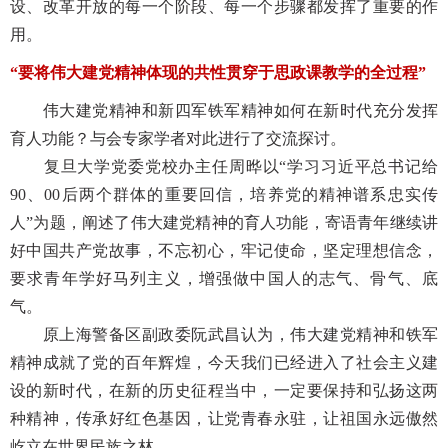
设、改革开放的每一个阶段、每一个步骤都发挥了重要的作
用。
“要将伟大建党精神体现的共性贯穿于思政课教学的全过程”
伟大建党精神和新四军铁军精神如何在新时代充分发挥
育人功能？与会专家学者对此进行了交流探讨。
复旦大学党委党校办主任周晔以“学习习近平总书记给
90、00后两个群体的重要回信，培养党的精神谱系忠实传
人”为题，阐述了伟大建党精神的育人功能，寄语青年继续讲
好中国共产党故事，不忘初心，牢记使命，坚定理想信念，
要求青年学好马列主义，增强做中国人的志气、骨气、底
气。
原上海警备区副政委阮武昌认为，伟大建党精神和铁军
精神成就了党的百年辉煌，今天我们已经进入了社会主义建
设的新时代，在新的历史征程当中，一定要保持和弘扬这两
种精神，传承好红色基因，让党青春永驻，让祖国永远傲然
屹立在世界民族之林。