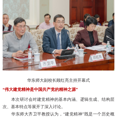
华东师大副校长顾红亮主持开幕式
“伟大建党精神是中国共产党的精神之源”
本次研讨会对建党精神的基本内涵、逻辑生成、结构层
次、基本特点等展开了深入讨论。
华东师大齐卫平教授认为，“建党精神”既是一个历史概