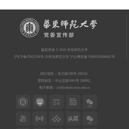
版权所有 © 2020 华东师范大学
沪ICP备05003394号-26华东师范大学 沪公网安备31009102000042号
闵行校区：东川路500号 200241
普陀校区：中山北路3663号 200062
电子邮箱：xcb@admin.ecnu.edu.cn