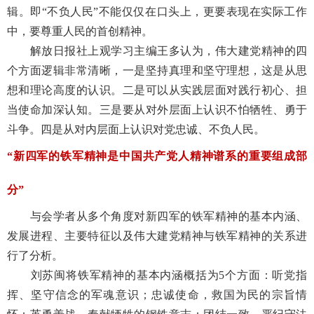
辑。即“不负人民”不能仅仅在口头上，更要表现在实际工作
中，要尊重人民的首创精神。
解放日报社上观学习主编王多认为，伟大建党精神的四
个方面逻辑非常清晰，一是坚持真理和坚守理想，这是从思
想和理论高度的认识。二是可以从实践层面对践行初心、担
当使命加深认知。三是要从对外层面上认识不怕牺牲、勇于
斗争。四是从对内层面上认识对党忠诚、不负人民。
“新四军的铁军精神是中国共产党人精神谱系的重要组成部
分”
与会学者从多个角度对新四军的铁军精神的基本内涵、
发展进程、主要特征以及伟大建党精神与铁军精神的关系进
行了分析。
刘苏闽将铁军精神的基本内涵概括为5个方面：听党指
挥、坚守信念的军魂意识；忠诚使命，救国为民的宗旨情