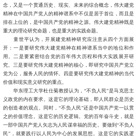
念，又是一个贯通历史、现实、未来的综合概念，伟大建党
精神在中国共产党人的精神谱系中不仅是居于首位，而且是
排在上位的，是中国共产党的精神之源。伟大建党精神既是
重大的理论研究命题，也是重大的实践命题。
童世平认为，开展建党精神研究应注意从四个方面展
开：一是要研究伟大建党精神在精神谱系当中的地位和作
用。二是要紧密结合党的百年伟大历程和伟大实践展开研
究。三是要研究伟大建党精神的核心，即研究中国共产党立
党为公，服务人民的情怀。四是要研究伟大建党精神的当代
价值和现实意义研究的重点。
华东理工大学杜仕菊教授认为，“不负人民”是马克思主
义政党的内在要求。这是它的理论基础，即人民群众是历史
的创造者的观点。同时，“不负人民”还是中国共产党一以贯
之的价值理念。这是它的历史逻辑。党的百年奋斗史，就是
一部中国共产党人矢志为人民谋幸福的历史。要做到“不负人
民”，就要践行以人民为中心的发展思想。这是它的实践逻