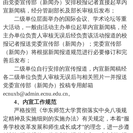
由党委宣传部（新闻办）安排校报记者直接起草内
宣新闻
稿
，经分管副部长及部长审核后发布；
二级单位层面举办的国际会议、学术论
坛
等重
大活动，一般由活动主办单位起草内宣新闻稿，经
主
办单位
负责人审核
无
误后
经负责该活动报道的校
报记者报送党委宣传部（新闻办）；党委宣传部
（新闻办）将根
据
新闻报道规范进行必要修订和完
善后发布；
二级单位自行安排的宣传报道
，
内宣新闻稿经
各二级单
位负责
人
审核无
误
后与相关照片一并报送
党委宣传部（新闻办）投稿专用邮箱
ecnuxb@admin.ecnu.edu.cn。
4、内宣工作规范
严格按照《华东师范大学贯彻落实中央八项规
定精神及实施细则的实施办法》有关规定，本着
“服
务学校改革发展和师生成长成才”的理念，进一步遵