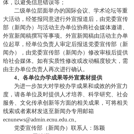
体，以避免信息错误等；
二级单位层面举办的国际会议、学术论
坛
等重
大活动，经签报同意进行外宣报道后
，
由党委宣传
部（新闻办）与活动主办单位协商社会媒体邀请、
外宣新闻稿撰写等事项。外宣新闻稿由活动主办单
位起草，经单
位负责人
审定后报送党委宣传部（新
闻办），由党委宣传部（新闻办）修改审核后提供
给社会媒体。如有实质性修改或改动幅度较大，需
由主办单位负责
人
再
次
进
行
确
认。
4、各单位办学成果等外宣素材提供
为进一步加大对学校办学成果和成效的外宣力
度，请各单位及时提供人才培养、科学研究、社会
服务、文化传承创新等方面的相关成果，可将相关
线索或者素材发送至新闻办专用邮箱
ecnunews@admin.
ecnu.edu.cn
。
党委宣传部（新闻办）联系人：
陈颖