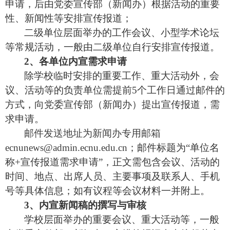
申请，
后
由
党委宣传部（新闻办）根据活动的重要
性、新闻性等
安排宣传报道
；
二级单位层面举办的工作会议、小型学术论坛
等常规活动，一
般
由二级单位自行安排宣传报道。
2、各单位内宣需求申请
除学校临时安排
的
重要工作、重大活动外，会
议、活动等的负责单位需提前
5个工作日
通过邮件的
方式，向
党委宣传部（新闻办）提出宣
传报道
，需
求申请
。
邮
件
发送地
址
为新闻办专用邮箱
ecnunews@admin.
ecnu.edu.cn
；邮
件
标题为
“单位名
称+宣传报道需求申请”，正
文
需
包
含会议、活动的
时间、地点、
出席人员
、主要
事项
及
联系人
、手机
号等具
体
信息；如有议程等会议材料一并附上。
3、内宣新闻稿的撰写与审核
学校层面举办的重要会议、
重大
活动等
，
一般