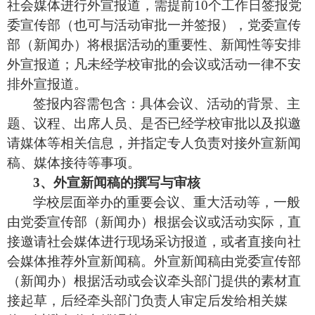
社会媒体进行外宣报道，需提前
10个工作日签报党
委宣传部（也可与活动审批一并签报），党委宣传
部（新闻办）将根据活动的重要性、新闻性等安排
外宣报道；凡未经学校审批的会议或活动一律不安
排外宣报道。
签
报内容
需
包
含：具
体
会议、活动的背景
、
主
题、
议
程
、
出席
人
员
、是否已经学校审批
以
及
拟邀
请媒体
等
相关信息
，并指定专人负责对接外宣新闻
稿、媒体接待等事项。
3、外宣新闻稿的撰写与审核
学校层面举办的重要会议、
重大
活动等
，
一般
由党委宣传部（新闻办）根据会议或活动实际，直
接邀请社会媒体进行现场采访报道，或者直接向社
会媒体推荐外宣新闻稿。外宣新闻稿由党委宣传部
（新闻办）根据活动或会议牵头部门提供的素材直
接起草，后经牵头部门负责
人
审定后发给相关媒