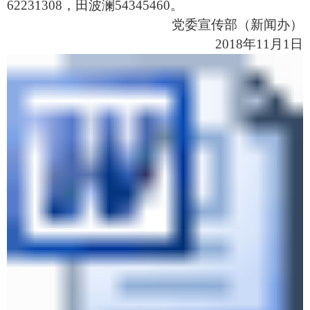
62231308
，田波澜
54345460。
党委宣传部（新闻办）
2018年
11
月
1日